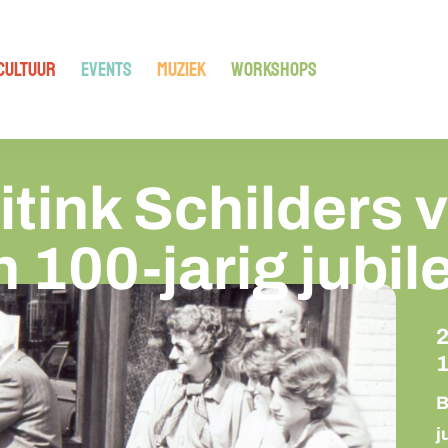
CULTUUR
EVENTS
MUZIEK
WORKSHOPS
itink Schilders v
jn 100-jarig jubi
2
1
B
j