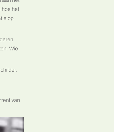
n hoe het
tie op
nderen
ten. Wie
childer.
mtent van