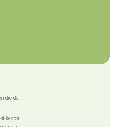
en die de
kwekkende
n aan het