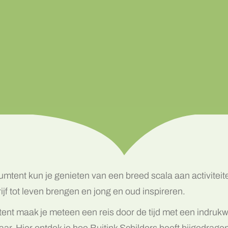
eumtent kun je genieten van een breed scala aan activiteit
ijf tot leven brengen en jong en oud inspireren.
mtent maak je meteen een reis door de tijd met een indru
aar. Hier ontdek je hoe Buitink Schilders heeft bijgedrage