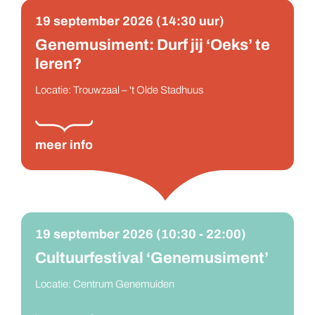
19 september 2026 (14:30 uur)
Genemusiment: Durf jij ‘Oeks’ te
leren?
Locatie: Trouwzaal – 't Olde Stadhuus
19 september 2026 (10:30 - 22:00)
Cultuurfestival ‘Genemusiment’
meer info
Locatie: Centrum Genemuiden