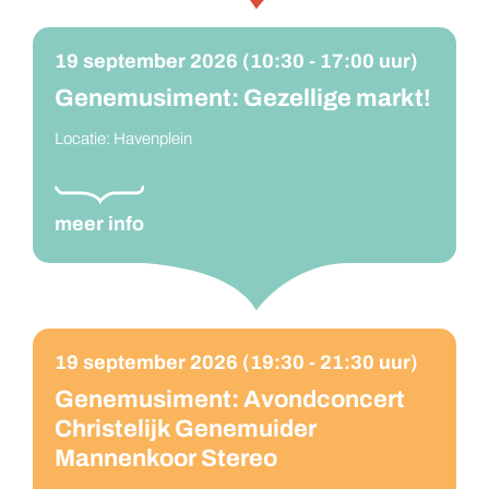
19 september 2026 (10:30 - 17:00 uur)
Genemusiment: Gezellige markt!
meer info
Locatie: Havenplein
19 september 2026 (19:30 - 21:30 uur)
Genemusiment: Avondconcert
Christelijk Genemuider
Mannenkoor Stereo