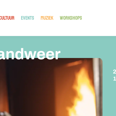
CULTUUR
EVENTS
MUZIEK
WORKSHOPS
andweer
2
1