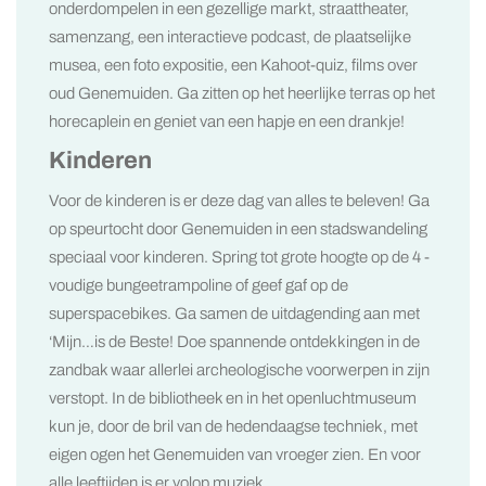
onderdompelen in een gezellige markt, straattheater,
samenzang, een interactieve podcast, de plaatselijke
musea, een foto expositie, een Kahoot-quiz, films over
oud Genemuiden. Ga zitten op het heerlijke terras op het
horecaplein en geniet van een hapje en een drankje!
Kinderen
Voor de kinderen is er deze dag van alles te beleven! Ga
op speurtocht door Genemuiden in een stadswandeling
speciaal voor kinderen. Spring tot grote hoogte op de 4 -
voudige bungeetrampoline of geef gaf op de
superspacebikes. Ga samen de uitdagending aan met
‘Mijn…is de Beste! Doe spannende ontdekkingen in de
zandbak waar allerlei archeologische voorwerpen in zijn
verstopt. In de bibliotheek en in het openluchtmuseum
kun je, door de bril van de hedendaagse techniek, met
eigen ogen het Genemuiden van vroeger zien. En voor
alle leeftijden is er volop muziek.