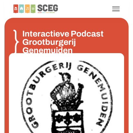
Interactieve Podcast
Grootburgerij
Genemuiden