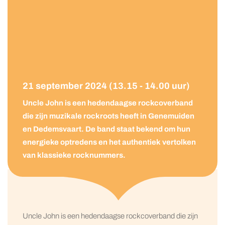
21 september 2024 (13.15 - 14.00 uur)
Uncle John is een hedendaagse rockcoverband
die zijn muzikale rockroots heeft in Genemuiden
en Dedemsvaart. De band staat bekend om hun
energieke optredens en het authentiek vertolken
van klassieke rocknummers.
Uncle John is een hedendaagse rockcoverband die zijn