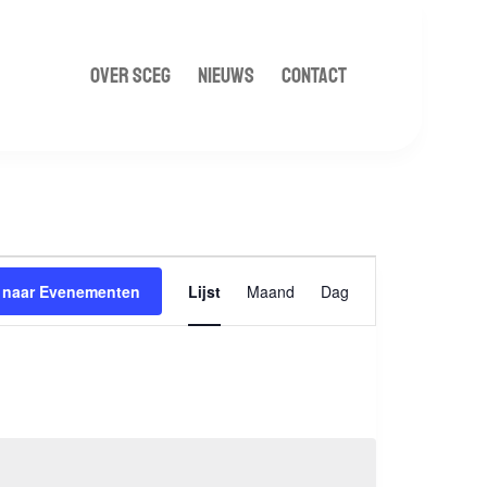
OVER SCEG
NIEUWS
CONTACT
Evenement
 naar Evenementen
Lijst
Maand
Dag
weergaven
navigatie