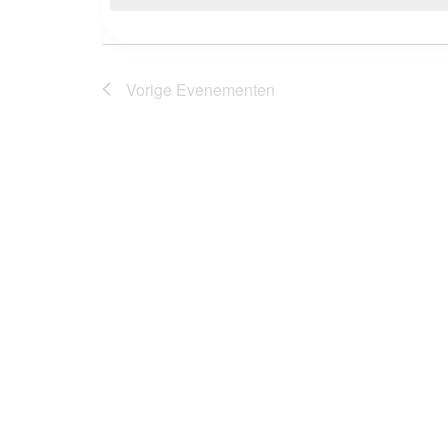
Evenementen
met
navigatie
keyword.
Vorige
Evenementen