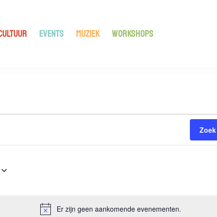
CULTUUR
EVENTS
MUZIEK
WORKSHOPS
nten
n
Zoek
Er zijn geen aankomende evenementen.
Bericht